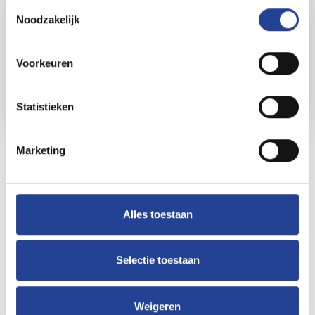
Toestemmingsselectie
Noodzakelijk
2920TH.0155
Kalmthout
Voorkeuren
Kapellaan 51
€ 950 per maand
Statistieken
Marketing
Alles toestaan
Selectie toestaan
Weigeren