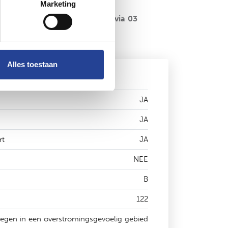
Marketing
ysimmo.com of telefonisch via 03
Alles toestaan
JA
JA
rt
JA
NEE
B
122
legen in een overstromingsgevoelig gebied