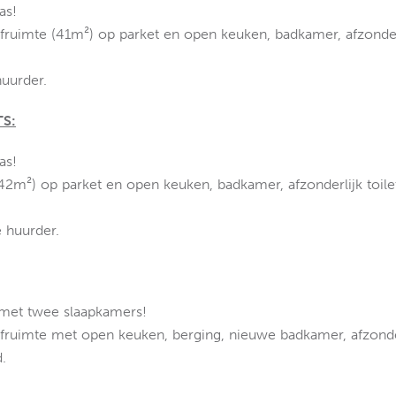
as!
leefruimte (41m²) op parket en open keuken, badkamer, afzonder
uurder.
S:
as!
(42m²) op parket en open keuken, badkamer, afzonderlijk toile
 huurder.
 met twee slaapkamers!
leefruimte met open keuken, berging, nieuwe badkamer, afzonde
.