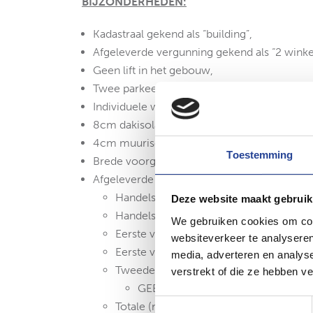
BIJZONDERHEDEN:
Kadastraal gekend als “building”,
Afgeleverde vergunning gekend als “2 wink
Geen lift in het gebouw,
Twee parkeerplaatsen voor het gebouw,
Individuele water-, elektriciteit-, en gasmete
8cm dakisolatie,
4cm muurisolatie,
Toestemming
Brede voorgevel van 15,18 meter,
Afgeleverde EPC-rapporten:
Handelspand links: D-label
Deze website maakt gebruik
Handelspand rechts: B-label
We gebruiken cookies om cont
Eerste verdieping links: C-label – Scor
websiteverkeer te analyseren
Eerste verdieping rechts: B-label – Sco
media, adverteren en analys
Tweede verdieping: B-label – Score 15
verstrekt of die ze hebben v
GEEN renovatieverplichting!
Toestemmingsselectie
Totale (mogelijke) huuropbrengst: ca. €