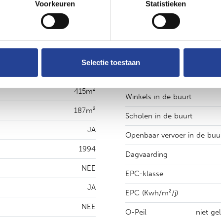
Voorkeuren
Statistieken
meer FOTO’S en/of een BEZOEK TER PLAATSEN via info@ne
Selectie toestaan
415m²
Winkels in de buurt
187m²
Scholen in de buurt
JA
Openbaar vervoer in de buu
1994
Dagvaarding
NEE
EPC-klasse
JA
EPC (Kwh/m²/j)
NEE
O-Peil
niet ge