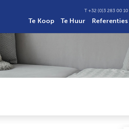
T
+32 (0)3 283 00 10
Te Koop
Te Huur
Referenties