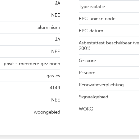
JA
Type isolatie
NEE
EPC unieke code
aluminium
EPC datum
JA
Asbestattest beschikbaar (v
2001)
NEE
G-score
privé - meerdere gezinnen
P-score
gas cv
Renovatieverplichting
4149
Signaalgebied
NEE
WORG
woongebied