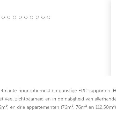
t riante huuropbrengst en gunstige EPC-rapporten. 
et veel zichtbaarheid en in de nabijheid van allerha
76m²) en drie appartementen (76m², 76m² en 112,50m²)