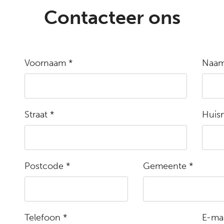
Contacteer ons
Voornaam *
Naam
Straat *
Huis
Postcode *
Gemeente *
Telefoon *
E-mai