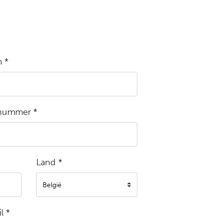
 *
nummer *
Land *
l *