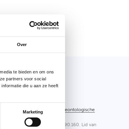
Over
 media te bieden en om ons
ze partners voor social
ddelaar
nformatie die u aan ze heeft
onsultancy is lid van het
BIV
,
Brussel. Onderworpen aan de
deontologische
Marketing
t CIB: zie
www.cib.be
.
rzekering: CIB-polis AXA 730.390.160. Lid van