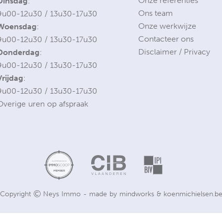
Onze referenties
Dinsdag
:
Ons team
9u00-12u30 / 13u30-17u30
Onze werkwijze
Woensdag
:
Contacteer ons
9u00-12u30 / 13u30-17u30
Disclaimer / Privacy
Donderdag
:
9u00-12u30 / 13u30-17u30
Vrijdag
:
9u00-12u30 / 13u30-17u30
Overige uren op afspraak
Copyright
Neys Immo - made by
mindworks
&
koenmichielsen.b