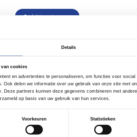
Bericht versturen
Details
 van cookies
ent en advertenties te personaliseren, om functies voor social
. Ook delen we informatie over uw gebruik van onze site met on
Vastgoedbemi
e. Deze partners kunnen deze gegevens combineren met andere i
erzameld op basis van uw gebruik van hun services.
BIV 505900
- Neys Immo & C
Luxemburgstraat 16B, 1000 
Voorkeuren
Statistieken
code van het BIV
. Lid van he
Beroepsaansprakelijkheidsve