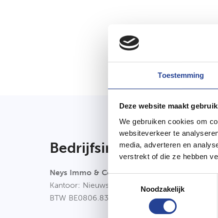
Toestemming
Deze website maakt gebruik
We gebruiken cookies om cont
websiteverkeer te analyseren
Bedrijfsinfo
media, adverteren en analys
verstrekt of die ze hebben v
Neys Immo & Consultancy bv
Toestemmingsselectie
Kantoor: Nieuwstraat 4b, 2910 Essen (B)
Noodzakelijk
BTW BE0806.838.278