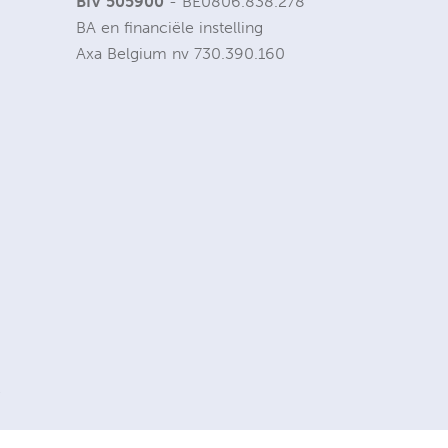
BIV 505900
- BE0806.838.278
BA en financiële instelling
Axa Belgium nv 730.390.160
e