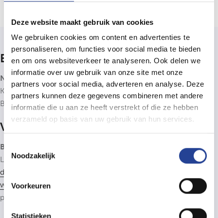
Deze website maakt gebruik van cookies
We gebruiken cookies om content en advertenties te
personaliseren, om functies voor social media te bieden
Bedrijfsinfo
en om ons websiteverkeer te analyseren. Ook delen we
informatie over uw gebruik van onze site met onze
Neys Immo & Consultancy bv
partners voor social media, adverteren en analyse. Deze
Kantoor: Nieuwstraat 4b, 2910 Essen (B)
partners kunnen deze gegevens combineren met andere
BTW BE0806.838.278
informatie die u aan ze heeft verstrekt of die ze hebben
verzameld op basis van uw gebruik van hun services.
Vastgoedbemiddelaar
Toestemmingsselectie
BIV 505900
- Neys Immo & Consultancy is lid van het
BIV
,
Noodzakelijk
Luxemburgstraat 16B, 1000 Brussel. Onderworpen aan de
deontologische code van het BIV
. Lid van het CIB: zie
www.cib.be
. Beroepsaansprakelijkheidsverzekering: CIB-
Voorkeuren
polis AXA 730.390.160. Lid van
Immoscoop
.
Statistieken