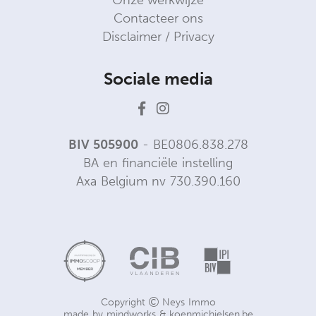
Onze werkwijze
Contacteer ons
Disclaimer / Privacy
Sociale media
BIV 505900
- BE0806.838.278
BA en financiële instelling
Axa Belgium nv 730.390.160
Copyright
Neys Immo
made by
mindworks
&
koenmichielsen.be