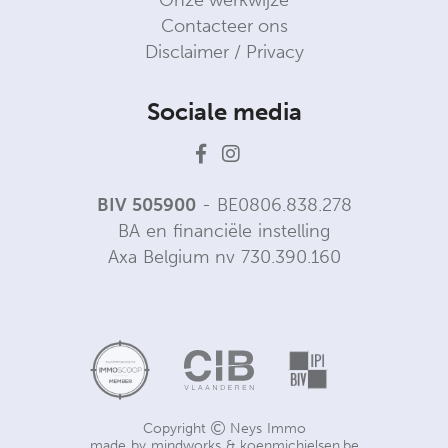
Onze werkwijze
Contacteer ons
Disclaimer / Privacy
Sociale media
BIV 505900
- BE0806.838.278
BA en financiële instelling
Axa Belgium nv 730.390.160
Copyright
Neys Immo
made by
mindworks
&
koenmichielsen.be