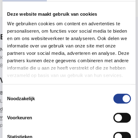
Deze website maakt gebruik van cookies
We gebruiken cookies om content en advertenties te
personaliseren, om functies voor social media te bieden
Bedrijfsinfo
en om ons websiteverkeer te analyseren. Ook delen we
informatie over uw gebruik van onze site met onze
Neys Immo & Consultancy bv
partners voor social media, adverteren en analyse. Deze
Kantoor: Nieuwstraat 4b, 2910 Essen (B)
partners kunnen deze gegevens combineren met andere
BTW BE0806.838.278
informatie die u aan ze heeft verstrekt of die ze hebben
verzameld op basis van uw gebruik van hun services.
Vastgoedbemiddelaar
Toestemmingsselectie
BIV 505900
- Neys Immo & Consultancy is lid van het
BIV
,
Noodzakelijk
Luxemburgstraat 16B, 1000 Brussel. Onderworpen aan de
deontologische code van het BIV
. Lid van het CIB: zie
www.cib.be
. Beroepsaansprakelijkheidsverzekering: CIB-
Voorkeuren
polis AXA 730.390.160. Lid van
Immoscoop
.
Statistieken