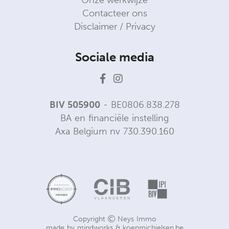
Onze werkwijze
Contacteer ons
Disclaimer / Privacy
Sociale media
BIV 505900
- BE0806.838.278
BA en financiële instelling
Axa Belgium nv 730.390.160
Copyright
Neys Immo
made by
mindworks
&
koenmichielsen.be