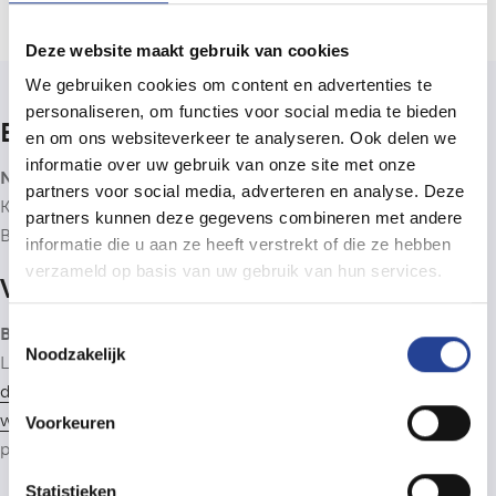
Deze website maakt gebruik van cookies
We gebruiken cookies om content en advertenties te
personaliseren, om functies voor social media te bieden
Bedrijfsinfo
en om ons websiteverkeer te analyseren. Ook delen we
informatie over uw gebruik van onze site met onze
Neys Immo & Consultancy bv
partners voor social media, adverteren en analyse. Deze
Kantoor: Nieuwstraat 4b, 2910 Essen (B)
partners kunnen deze gegevens combineren met andere
BTW BE0806.838.278
informatie die u aan ze heeft verstrekt of die ze hebben
verzameld op basis van uw gebruik van hun services.
Vastgoedbemiddelaar
Toestemmingsselectie
BIV 505900
- Neys Immo & Consultancy is lid van het
BIV
,
Noodzakelijk
Luxemburgstraat 16B, 1000 Brussel. Onderworpen aan de
deontologische code van het BIV
. Lid van het CIB: zie
www.cib.be
. Beroepsaansprakelijkheidsverzekering: CIB-
Voorkeuren
polis AXA 730.390.160. Lid van
Immoscoop
.
Statistieken