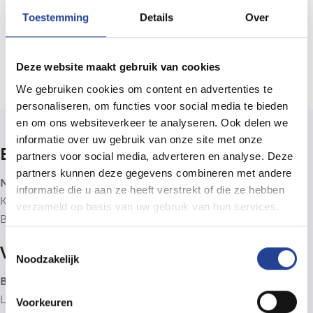
Toestemming
Details
Over
Bericht versturen
Deze website maakt gebruik van cookies
We gebruiken cookies om content en advertenties te
personaliseren, om functies voor social media te bieden
en om ons websiteverkeer te analyseren. Ook delen we
informatie over uw gebruik van onze site met onze
Bedrijfsinfo
partners voor social media, adverteren en analyse. Deze
partners kunnen deze gegevens combineren met andere
Neys Immo & Consultancy bv
informatie die u aan ze heeft verstrekt of die ze hebben
Kantoor: Nieuwstraat 4b, 2910 Essen (B)
verzameld op basis van uw gebruik van hun services.
BTW BE0806.838.278
Toestemmingsselectie
Vastgoedbemiddelaar
Noodzakelijk
BIV 505900
- Neys Immo & Consultancy is lid van het
BIV
,
Luxemburgstraat 16B, 1000 Brussel. Onderworpen aan de
Voorkeuren