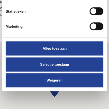
deontologische code van het BIV
. Lid van het CIB: zie
www.cib.be
. Beroepsaansprakelijkheidsverzekering: CIB-
Statistieken
polis AXA 730.390.160. Lid van
Immoscoop
.
Marketing
Alles toestaan
Selectie toestaan
Weigeren