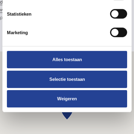
deontologische code van het BIV
. Lid van het CIB: zie
www.cib.be
. Beroepsaansprakelijkheidsverzekering: CIB-
Statistieken
polis AXA 730.390.160. Lid van
Immoscoop
.
Marketing
Alles toestaan
Selectie toestaan
Weigeren