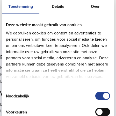
Toestemming
Details
Over
Bericht versturen
Deze website maakt gebruik van cookies
We gebruiken cookies om content en advertenties te
personaliseren, om functies voor social media te bieden
en om ons websiteverkeer te analyseren. Ook delen we
informatie over uw gebruik van onze site met onze
Bedrijfsinfo
partners voor social media, adverteren en analyse. Deze
partners kunnen deze gegevens combineren met andere
Neys Immo & Consultancy bv
informatie die u aan ze heeft verstrekt of die ze hebben
Kantoor: Nieuwstraat 4b, 2910 Essen (B)
verzameld op basis van uw gebruik van hun services.
BTW BE0806.838.278
Toestemmingsselectie
Vastgoedbemiddelaar
Noodzakelijk
BIV 505900
- Neys Immo & Consultancy is lid van het
BIV
,
Luxemburgstraat 16B, 1000 Brussel. Onderworpen aan de
Voorkeuren