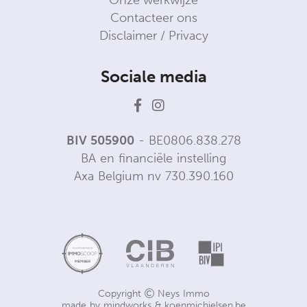
Onze werkwijze
Contacteer ons
Disclaimer / Privacy
Sociale media
BIV 505900
- BE0806.838.278
BA en financiële instelling
Axa Belgium nv 730.390.160
Copyright
Neys Immo
made by
mindworks
&
koenmichielsen.be