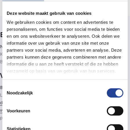
Deze website maakt gebruik van cookies
We gebruiken cookies om content en advertenties te
personaliseren, om functies voor social media te bieden
Bedrijfsinfo
en om ons websiteverkeer te analyseren. Ook delen we
informatie over uw gebruik van onze site met onze
Neys Immo & Consultancy bv
partners voor social media, adverteren en analyse. Deze
Kantoor: Nieuwstraat 4b, 2910 Essen (B)
partners kunnen deze gegevens combineren met andere
BTW BE0806.838.278
informatie die u aan ze heeft verstrekt of die ze hebben
verzameld op basis van uw gebruik van hun services.
Vastgoedbemiddelaar
Toestemmingsselectie
BIV 505900
- Neys Immo & Consultancy is lid van het
BIV
,
Noodzakelijk
Luxemburgstraat 16B, 1000 Brussel. Onderworpen aan de
deontologische code van het BIV
. Lid van het CIB: zie
www.cib.be
. Beroepsaansprakelijkheidsverzekering: CIB-
Voorkeuren
polis AXA 730.390.160. Lid van
Immoscoop
.
Statistieken