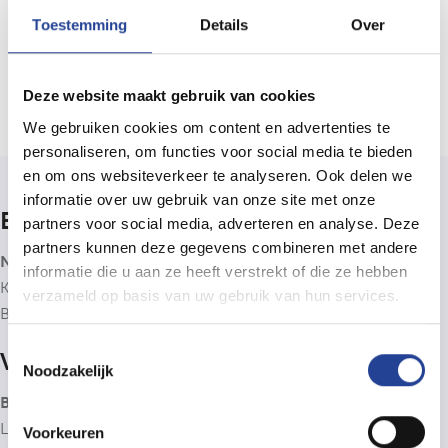
Toestemming
Details
Over
Bericht versturen
Deze website maakt gebruik van cookies
We gebruiken cookies om content en advertenties te
personaliseren, om functies voor social media te bieden
en om ons websiteverkeer te analyseren. Ook delen we
informatie over uw gebruik van onze site met onze
Bedrijfsinfo
partners voor social media, adverteren en analyse. Deze
partners kunnen deze gegevens combineren met andere
Neys Immo & Consultancy bv
informatie die u aan ze heeft verstrekt of die ze hebben
Kantoor: Nieuwstraat 4b, 2910 Essen (B)
verzameld op basis van uw gebruik van hun services.
BTW BE0806.838.278
Toestemmingsselectie
Vastgoedbemiddelaar
Noodzakelijk
BIV 505900
- Neys Immo & Consultancy is lid van het
BIV
,
Luxemburgstraat 16B, 1000 Brussel. Onderworpen aan de
Voorkeuren