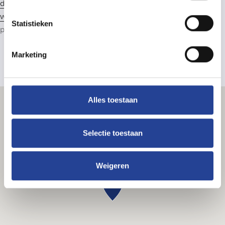
deontologische code van het BIV
. Lid van het CIB: zie
www.cib.be
. Beroepsaansprakelijkheidsverzekering: CIB-
Statistieken
polis AXA 730.390.160. Lid van
Immoscoop
.
Marketing
Alles toestaan
Selectie toestaan
Weigeren