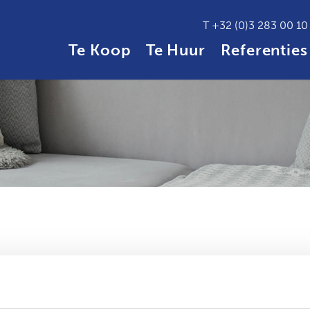
T
+32 (0)3 283 00 10
Te Koop
Te Huur
Referenties