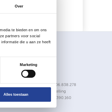
Contactinfo
Over
+32 (0)3 283 00 10
info@neysimmo.com
 media te bieden en om ons
ze partners voor social
nformatie die u aan ze heeft
Sociale media
Marketing
BIV 505900
- BE0806.838.278
BA en financiële instelling
Alles toestaan
Axa Belgium nv 730.390.160