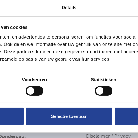
Details
 van cookies
ent en advertenties te personaliseren, om functies voor social
. Ook delen we informatie over uw gebruik van onze site met on
e. Deze partners kunnen deze gegevens combineren met andere i
erzameld op basis van uw gebruik van hun services.
Openingsuren
Nuttige links
Voorkeuren
Statistieken
Aanbod te koop
Maandag
:
Aanbod te huur
9u00-12u30 / 13u30-17u30
Onze referenties
Dinsdag
:
Ons team
9u00-12u30 / 13u30-17u30
Selectie toestaan
Onze werkwijze
Woensdag
:
Contacteer ons
9u00-12u30 / 13u30-17u30
Disclaimer / Privacy
Donderdag
: