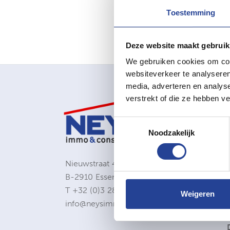
Toestemming
Deze website maakt gebruik
We gebruiken cookies om cont
websiteverkeer te analyseren
media, adverteren en analys
verstrekt of die ze hebben v
Toestemmingsselectie
Noodzakelijk
Nieuwstraat 4b
B-2910 Essen
T
+32 (0)3 283 00 10
Weigeren
info@neysimmo.com