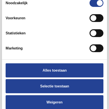
Verkavelingvergunning
NEE
Noodzakelijk
Bodemattest
JA
Voorkeuren
Aantal parking binnen
1
2
Woonkamer
37m
Statistieken
2
Keuken
8.5m
Marketing
Type verwarming
gas cv
Voorkooprecht
NEE
Terrein - bestemming
woongebied
Alles toestaan
Alarm
NEE
Selectie toestaan
Gas
JA
Concierge
NEE
Weigeren
Huisdieren toegelaten
JA