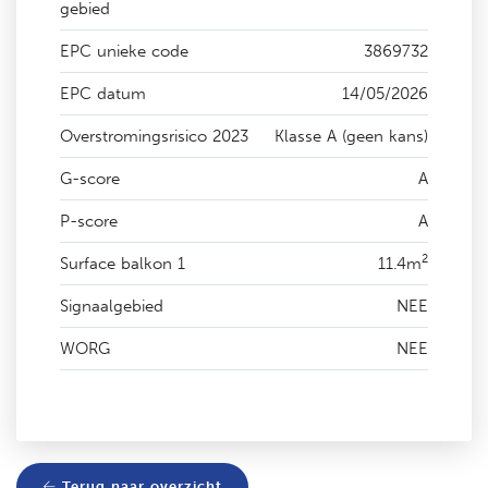
gebied
EPC unieke code
3869732
EPC datum
14/05/2026
Overstromingsrisico 2023
Klasse A (geen kans)
G-score
A
P-score
A
2
Surface balkon 1
11.4m
Signaalgebied
NEE
WORG
NEE
Terug naar overzicht