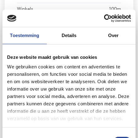
Winkels
100m
Scholen
350m
Openbaar vervoer
100m
Toestemming
Details
Over
Lift
JA
Dubbele beglazing
JA
Deze website maakt gebruik van cookies
We gebruiken cookies om content en advertenties te
Servitude
JA
personaliseren, om functies voor social media te bieden
Vonnissen
NEE
en om ons websiteverkeer te analyseren. Ook delen we
informatie over uw gebruik van onze site met onze
Riolering
JA
partners voor social media, adverteren en analyse. Deze
partners kunnen deze gegevens combineren met andere
Elektriciteit
JA
informatie die u aan ze heeft verstrekt of die ze hebben
Type schrijnwerkerij
pvc
verzameld op basis van uw gebruik van hun services.
Bouwvergunning
JA
Toestemmingsselectie