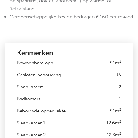
ontspanning, dokter, apotheek…) op wandel of
fietsafstand
Gemeenschappelijke kosten bedragen € 160 per maand
Kenmerken
Bewoonbare opp.
91m²
Gesloten bebouwing
JA
Slaapkamers
2
Badkamers
1
2
Bebouwde oppervlakte
91m
2
Slaapkamer 1
12.6m
2
Slaapkamer 2
12.3m